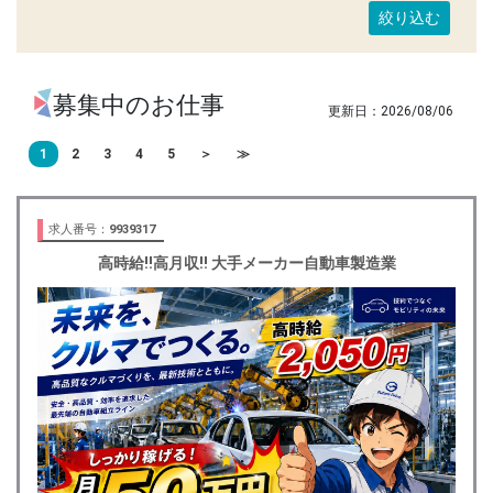
募集中のお仕事
2026/08/06
1
2
3
4
5
＞
≫
求人番号：
9939317
高時給!!高月収!! 大手メーカー自動車製造業