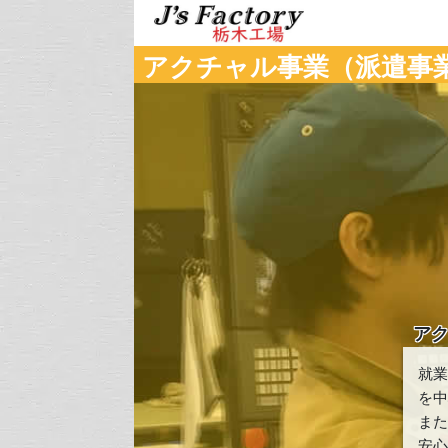
アクチャル事業（派遣事
ア
就
を
ま
安