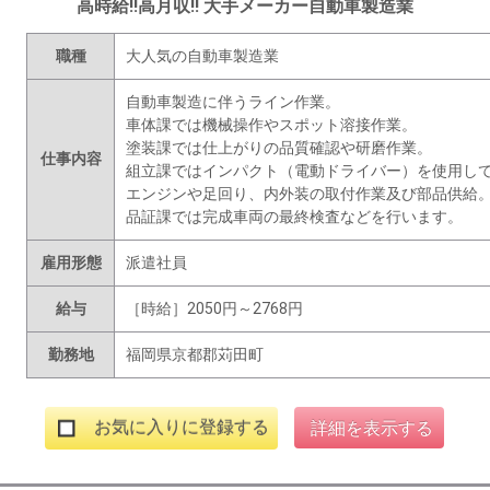
高時給!!高月収!! 大手メーカー自動車製造業
職種
大人気の自動車製造業
自動車製造に伴うライン作業。
車体課では機械操作やスポット溶接作業。
塗装課では仕上がりの品質確認や研磨作業。
仕事内容
組立課ではインパクト（電動ドライバー）を使用し
エンジンや足回り、内外装の取付作業及び部品供給
品証課では完成車両の最終検査などを行います。
雇用形態
派遣社員
給与
［時給］2050円～2768円
勤務地
福岡県京都郡苅田町
お気に入りに登録する
詳細を表示する