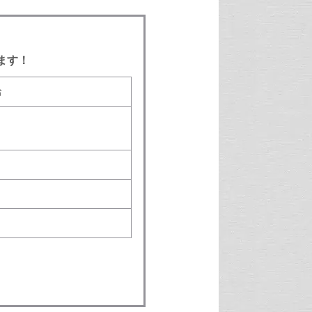
ます！
給