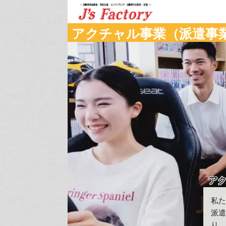
アクチャル事業（派遣事
ア
私
派
り