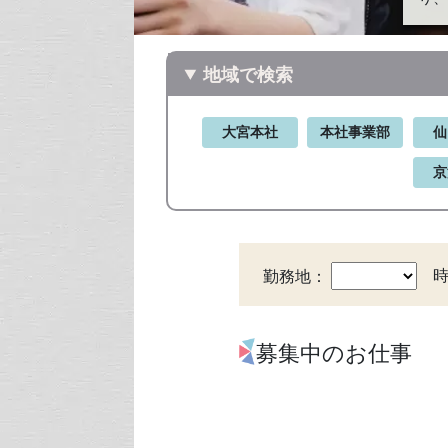
地域で検索
大宮本社
本社事業部
仙
京
勤務地：
募集中のお仕事