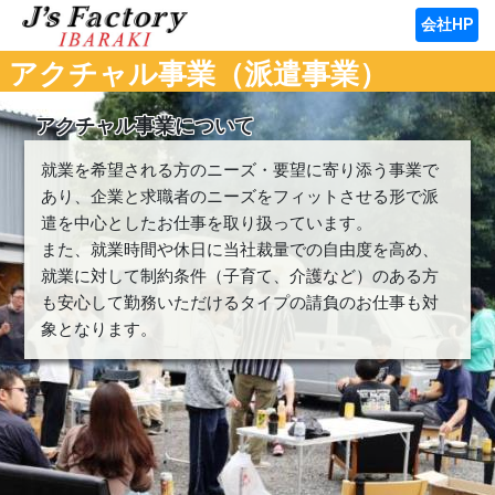
会社HP
アクチャル事業（派遣事業）
アクチャル事業について
就業を希望される方のニーズ・要望に寄り添う事業で
あり、企業と求職者のニーズをフィットさせる形で派
遣を中心としたお仕事を取り扱っています。
また、就業時間や休日に当社裁量での自由度を高め、
就業に対して制約条件（子育て、介護など）のある方
も安心して勤務いただけるタイプの請負のお仕事も対
象となります。