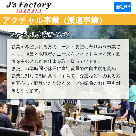
会社HP
アクチャル事業（派遣事業）
アクチャル事業について
就業を希望される方のニーズ・要望に寄り添う事業で
あり、企業と求職者のニーズをフィットさせる形で派
遣を中心としたお仕事を取り扱っています。
また、就業時間や休日に当社裁量での自由度を高め、
就業に対して制約条件（子育て、介護など）のある方
も安心して勤務いただけるタイプの請負のお仕事も対
象となります。