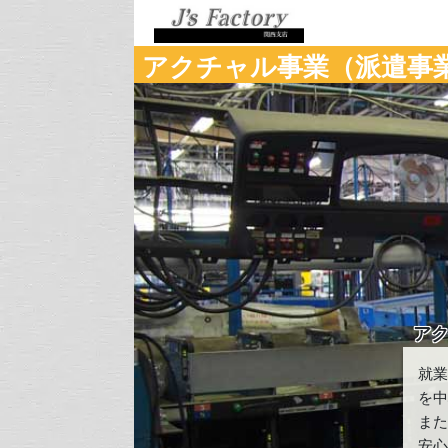
アクチャル事業（派遣事
ア
就
を
ま
安